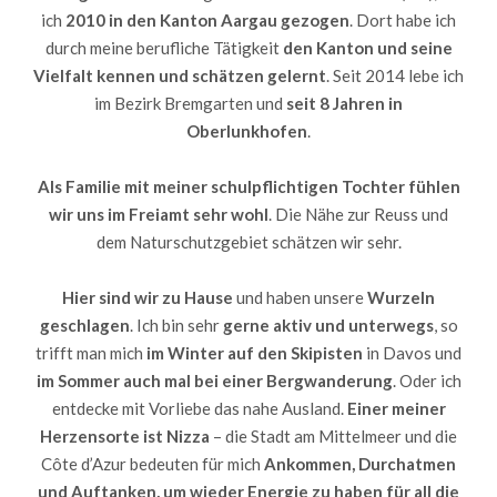
ich
2010 in den Kanton Aargau gezogen
. Dort habe ich
durch meine berufliche Tätigkeit
den Kanton und seine
Vielfalt kennen und schätzen gelernt
. Seit 2014 lebe ich
im Bezirk Bremgarten und
seit 8 Jahren in
Oberlunkhofen
.
Als Familie mit meiner schulpflichtigen Tochter fühlen
wir uns im Freiamt sehr wohl
. Die Nähe zur Reuss und
dem Naturschutzgebiet schätzen wir sehr.
Hier sind wir zu Hause
und haben unsere
Wurzeln
geschlagen
. Ich bin sehr
gerne aktiv und unterwegs
, so
trifft man mich
im Winter auf den Skipisten
in Davos und
im Sommer auch mal bei einer Bergwanderung
. Oder ich
entdecke mit Vorliebe das nahe Ausland.
Einer meiner
Herzensorte ist Nizza
– die Stadt am Mittelmeer und die
Côte d’Azur bedeuten für mich
Ankommen, Durchatmen
und Auftanken, um wieder Energie zu haben für all die